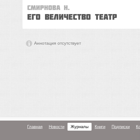
Смирнова Н.
Его величество Театр
Аннотация отсутствует
Главная
Новости
Журналы
Книги
Подписки
К