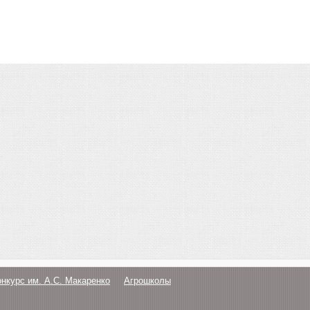
онкурс им. А.С. Макаренко
Агрошколы