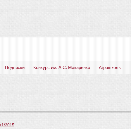
Подписки
Конкурс им. А.С. Макаренко
Агрошколы
Русский язык. Литература. Филология. Лингвистика. Методика преподавания. Учебные пособия
№1/2015