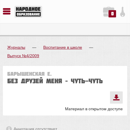
0
История. Обществознание. Методика преподавания. Учебные пособия
Русский язык. Литература. Филология. Лингвистика. Методика преподавания. Учебные пособия
Физика. Химия. Биология. Методика преподавания. Учебные пособия
Журналы
—
Воспитание в школе
—
Выпуск №4/2009
Барышенская Е.
Без друзей меня – чуть-чуть
Материал в открытом доступе
Аннотация отсутствует