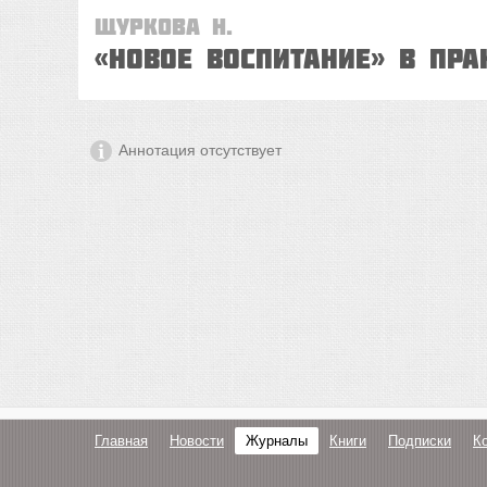
Щуркова Н.
«Новое воспитание» в пр
Аннотация отсутствует
Главная
Новости
Журналы
Книги
Подписки
К