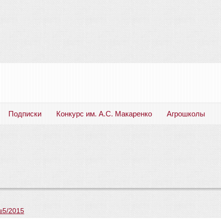
Подписки
Конкурс им. А.С. Макаренко
Агрошколы
Русский язык. Литература. Филология. Лингвистика. Методика преподавания. Учебные пособия
№5/2015