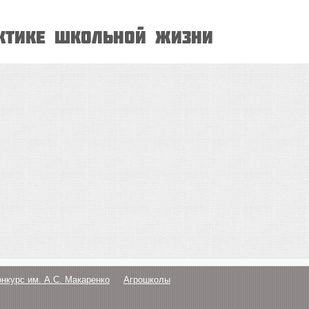
актике школьной жизни
онкурс им. А.С. Макаренко
Агрошколы