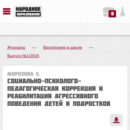
0
История. Обществознание. Методика преподавания. Учебные пособия
Русский язык. Литература. Филология. Лингвистика. Методика преподавания. Учебные пособия
Физика. Химия. Биология. Методика преподавания. Учебные пособия
Журналы
—
Воспитание в школе
—
Выпуск №1/2015
Морозова Е.
Социально-психолого-
педагогическая коррекция и
реабилитация агрессивного
поведения детей и подростков