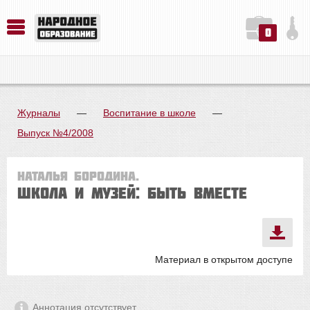
0
История. Обществознание. Методика преподавания. Учебные пособия
Русский язык. Литература. Филология. Лингвистика. Методика преподавания. Учебные пособия
Физика. Химия. Биология. Методика преподавания. Учебные пособия
Журналы
—
Воспитание в школе
—
Выпуск №4/2008
Наталья Бородина.
Школа и музей: быть вместе
Материал в открытом доступе
Аннотация отсутствует