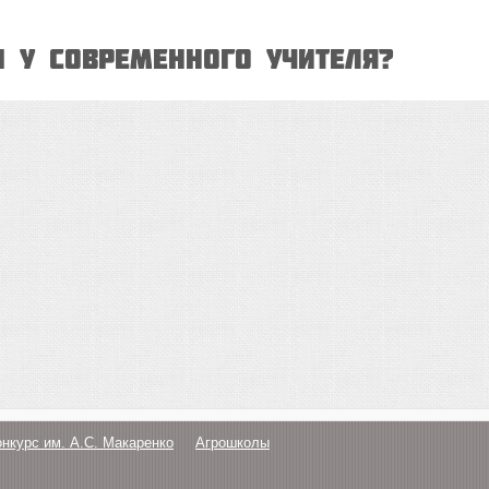
 у современного учителя?
онкурс им. А.С. Макаренко
Агрошколы