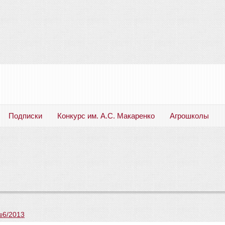
Подписки
Конкурс им. А.С. Макаренко
Агрошколы
Русский язык. Литература. Филология. Лингвистика. Методика преподавания. Учебные пособия
№6/2013