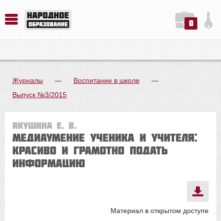
0
История. Обществознание. Методика преподавания. Учебные пособия
Русский язык. Литература. Филология. Лингвистика. Методика преподавания. Учебные пособия
Физика. Химия. Биология. Методика преподавания. Учебные пособия
Журналы
—
Воспитание в школе
—
Выпуск №3/2015
Якушина Е. В.
Медиаумение ученика и учителя:
красиво и грамотно подать
информацию
Материал в открытом доступе