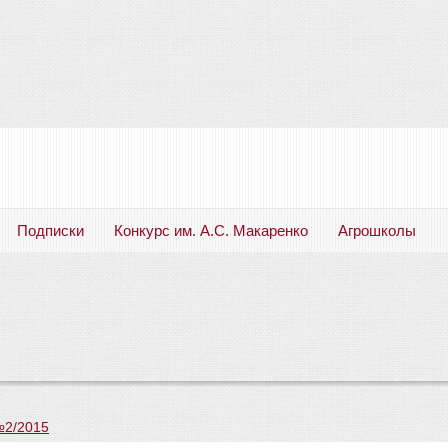
Подписки
Конкурс им. А.С. Макаренко
Агрошколы
Русский язык. Литература. Филология. Лингвистика. Методика преподавания. Учебные пособия
№2/2015