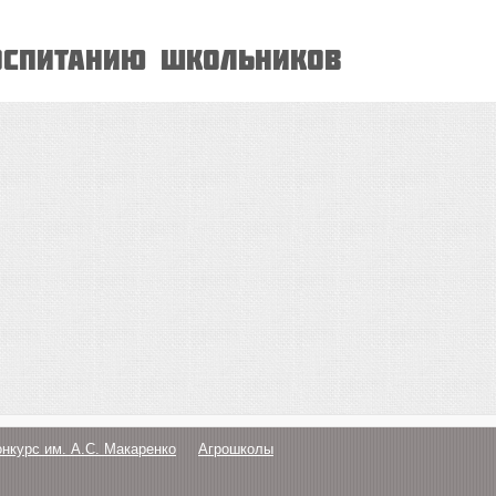
оспитанию школьников
онкурс им. А.С. Макаренко
Агрошколы