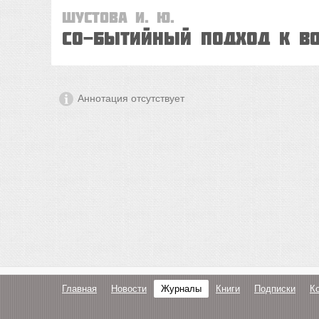
Шустова И. Ю.
Со-бытийный подход к в
Аннотация отсутствует
Главная
Новости
Журналы
Книги
Подписки
К