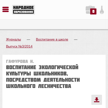
0
История. Обществознание. Методика преподавания. Учебные пособия
Русский язык. Литература. Филология. Лингвистика. Методика преподавания. Учебные пособия
Физика. Химия. Биология. Методика преподавания. Учебные пособия
Журналы
—
Воспитание в школе
—
Выпуск №3/2014
Гафурова Н.
Воспитание экологической
культуры школьников,
посредством деятельности
школьного лесничества