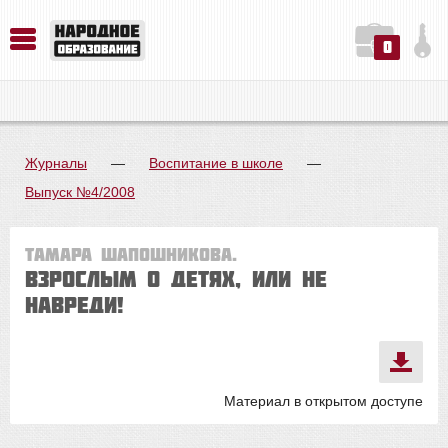
0
История. Обществознание. Методика преподавания. Учебные пособия
Русский язык. Литература. Филология. Лингвистика. Методика преподавания. Учебные пособия
Физика. Химия. Биология. Методика преподавания. Учебные пособия
Журналы
—
Воспитание в школе
—
Выпуск №4/2008
Тамара Шапошникова.
Взрослым о детях, или Не
навреди!
Материал в открытом доступе