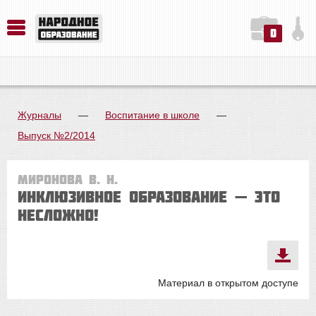
0
История. Обществознание. Методика преподавания. Учебные пособия
Русский язык. Литература. Филология. Лингвистика. Методика преподавания. Учебные пособия
Физика. Химия. Биология. Методика преподавания. Учебные пособия
Журналы
—
Воспитание в школе
—
Выпуск №2/2014
Миронова В. Н.
Инклюзивное образование — это
несложно!
Материал в открытом доступе