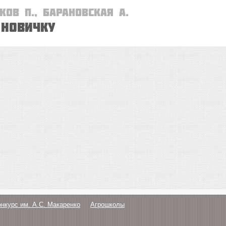
ков П., Барановская А.
новичку
онкурс им. А.С. Макаренко
Агрошколы