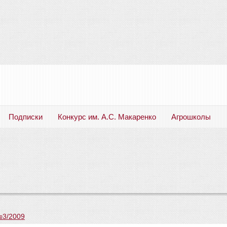
Подписки
Конкурс им. А.С. Макаренко
Агрошколы
Русский язык. Литература. Филология. Лингвистика. Методика преподавания. Учебные пособия
№3/2009