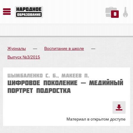
0
История. Обществознание. Методика преподавания. Учебные пособия
Русский язык. Литература. Филология. Лингвистика. Методика преподавания. Учебные пособия
Физика. Химия. Биология. Методика преподавания. Учебные пособия
Журналы
—
Воспитание в школе
—
Выпуск №3/2015
Цымбаленко С. Б., Макеев П.
Цифровое поколение — медийный
портрет подростка
Материал в открытом доступе