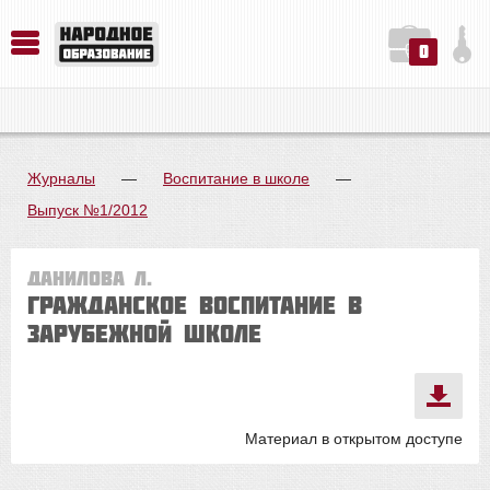
0
История. Обществознание. Методика преподавания. Учебные пособия
Русский язык. Литература. Филология. Лингвистика. Методика преподавания. Учебные пособия
Физика. Химия. Биология. Методика преподавания. Учебные пособия
Журналы
—
Воспитание в школе
—
Выпуск №1/2012
Данилова Л.
Гражданское воспитание в
зарубежной школе
Материал в открытом доступе