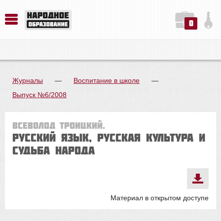
0
История. Обществознание. Методика преподавания. Учебные пособия
Русский язык. Литература. Филология. Лингвистика. Методика преподавания. Учебные пособия
Физика. Химия. Биология. Методика преподавания. Учебные пособия
Журналы
—
Воспитание в школе
—
Выпуск №6/2008
Всеволод Троицкий.
Русский язык, русская культура и
судьба народа
Материал в открытом доступе