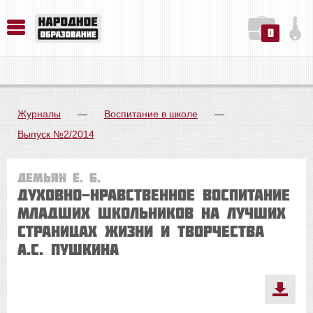
0
История. Обществознание. Методика преподавания. Учебные пособия
Русский язык. Литература. Филология. Лингвистика. Методика преподавания. Учебные пособия
Физика. Химия. Биология. Методика преподавания. Учебные пособия
Журналы
—
Воспитание в школе
—
Выпуск №2/2014
Демьян Е. Б.
Духовно-нравственное воспитание
младших школьников на лучших
страницах жизни и творчества
А.С. Пушкина