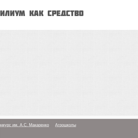
илиум как средство
онкурс им. А.С. Макаренко
Агрошколы