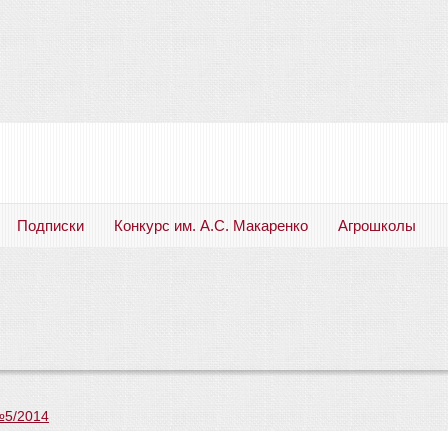
Подписки
Конкурс им. А.С. Макаренко
Агрошколы
Русский язык. Литература. Филология. Лингвистика. Методика преподавания. Учебные пособия
№5/2014