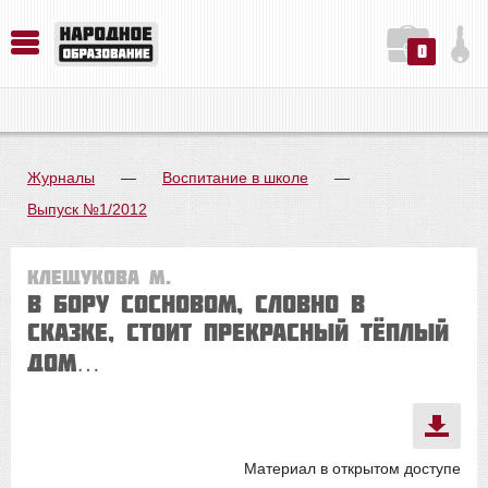
0
История. Обществознание. Методика преподавания. Учебные пособия
Русский язык. Литература. Филология. Лингвистика. Методика преподавания. Учебные пособия
Физика. Химия. Биология. Методика преподавания. Учебные пособия
Журналы
—
Воспитание в школе
—
Выпуск №1/2012
Клещукова М.
В бору сосновом, словно в
сказке, стоит прекрасный тёплый
дом…
Материал в открытом доступе