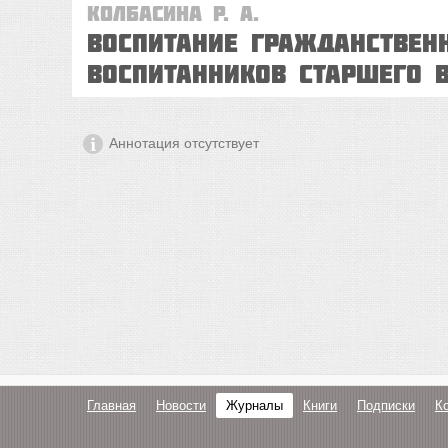
Колбасина Р. А.
Воспитание гражданствен
воспитанников старшего в
Аннотация отсутствует
Главная
Новости
Журналы
Книги
Подписки
К