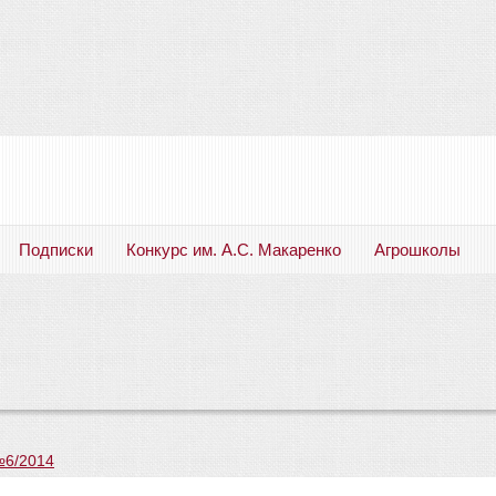
Подписки
Конкурс им. А.С. Макаренко
Агрошколы
Русский язык. Литература. Филология. Лингвистика. Методика преподавания. Учебные пособия
№6/2014