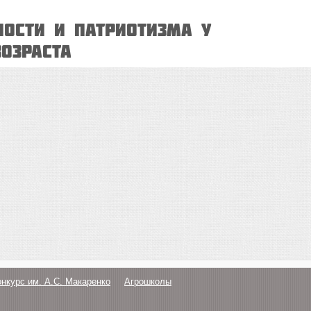
ности и патриотизма у
озраста
онкурс им. А.С. Макаренко
Агрошколы