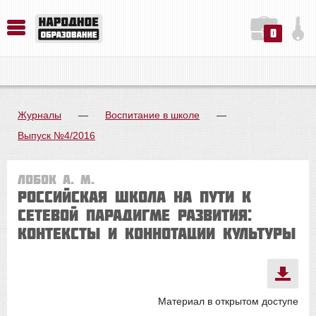
0
История. Обществознание. Методика преподавания. Учебные пособия
Русский язык. Литература. Филология. Лингвистика. Методика преподавания. Учебные пособия
Физика. Химия. Биология. Методика преподавания. Учебные пособия
Журналы
—
Воспитание в школе
—
Выпуск №4/2016
Лобок А. М.
Российская школа на пути к
сетевой парадигме развития:
контексты и коннотации культуры
Материал в открытом доступе