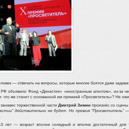
еловек — отвечать на вопросы, которые многие боятся даже задава
 РФ объявило Фонд «Династия» «иностранным агентом», из-за че
 что же станет с основанной им премией «Просветитель»? Не ожид
д занавес торжественной части
Дмитрий Зимин
произнёс со сцены 
настии" действительно не будет. Но премия "Просветитель" 
.
10 лет — возраст вполне солидный и вполне достаточный для т