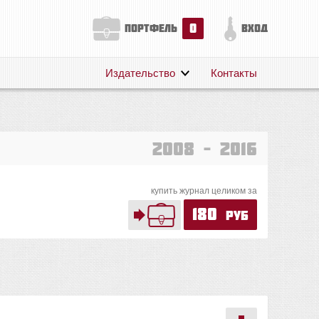
0
портфель
вход
Издательство
Контакты
О нас
Авторам
Поддержка
2008 – 2016
Публикации
купить журнал целиком за
180
руб