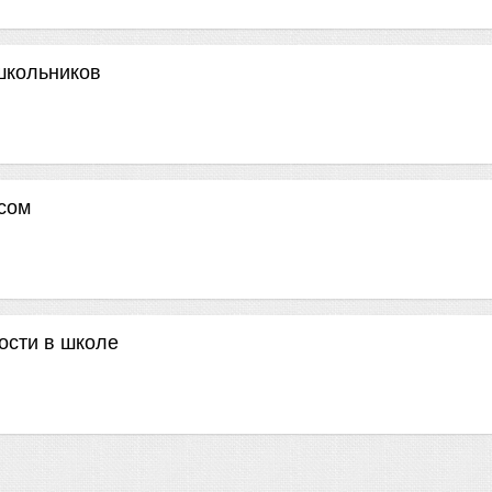
школьников
сом
ости в школе