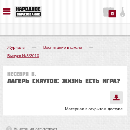
0
История. Обществознание. Методика преподавания. Учебные пособия
Русский язык. Литература. Филология. Лингвистика. Методика преподавания. Учебные пособия
Физика. Химия. Биология. Методика преподавания. Учебные пособия
Журналы
—
Воспитание в школе
—
Выпуск №3/2010
Несевря В.
Лагерь скаутов: жизнь есть игра?
Материал в открытом доступе
Аннотация отсутствует