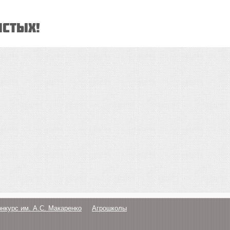
истых!
онкурс им. А.С. Макаренко
Агрошколы