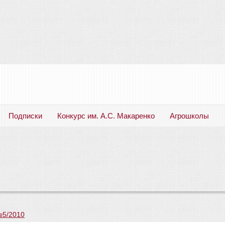
Подписки
Конкурс им. А.С. Макаренко
Агрошколы
Русский язык. Литература. Филология. Лингвистика. Методика преподавания. Учебные пособия
№5/2010