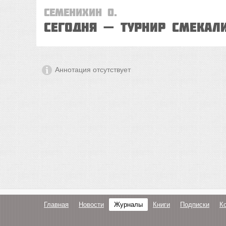
Семенихин О.
Сегодня — турнир смекал
Аннотация отсутствует
Главная
Новости
Журналы
Книги
Подписки
К