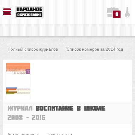
0
История. Обществознание. Методика преподавания. Учебные пособия
Русский язык. Литература. Филология. Лингвистика. Методика преподавания. Учебные пособия
Физика. Химия. Биология. Методика преподавания. Учебные пособия
Полный список журналов
Список номеров за 2014 год
Журнал
Воспитание в школе
2008 – 2016
Архив номеров
Поиск статьи