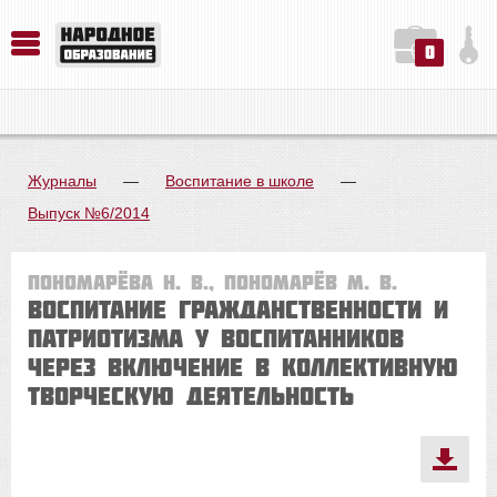
0
История. Обществознание. Методика преподавания. Учебные пособия
Русский язык. Литература. Филология. Лингвистика. Методика преподавания. Учебные пособия
Физика. Химия. Биология. Методика преподавания. Учебные пособия
Журналы
—
Воспитание в школе
—
Выпуск №6/2014
Пономарёва Н. В., Пономарёв М. В.
Воспитание гражданственности и
патриотизма у воспитанников
через включение в коллективную
творческую деятельность