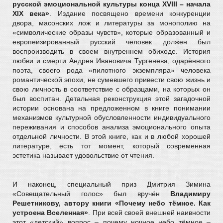
русской эмоциональной культуры конца XVIII – начала
XIX века»
. Издание посвящено времени конкуренции
двора, масонских лож и литературы за монополию на
«символические образы чувств», которые образованный и
европеизированный русский человек должен был
воспроизводить в своем внутреннем обиходе. История
любви и смерти Андрея Ивановича Тургенева, одарённого
поэта, своего рода «пилотного экземпляра» человека
романтической эпохи, не сумевшего привести свою жизнь и
свою личность в соответствие с образцами, на которых он
был воспитан. Детальная реконструкция этой загадочной
истории основана на предложенном в книге понимании
механизмов культурной обусловленности индивидуального
переживания и способов анализа эмоционального опыта
отдельной личности. В этой книге, как и в любой хорошей
литературе, есть тот момент, который современная
эстетика называет удовольствие от чтения.
И наконец, специальный приз Дмитрия Зимина
«Совещательный голос» был вручён
Владимиру
Решетникову, автору книги «Почему небо тёмное. Как
устроена Вселенная»
. При всей своей внешней наивности
этот «детский» вопрос – почему ночное небо тёмное –