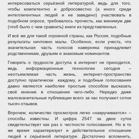
интересоваться серьёзной литературой, ведь для того,
чтобы компетентно и добросовестно (а иного среди
интеллигентных людей и не заведено) участвовать в
подобном опросе, требовалось прочесть, как минимум две
(чтоб было с чем сравнить) книги из представленных.
И всё же для такой огромной страны, как Россия, подобные
результаты ничтожно малы. Особенно, если учесть, что
значительная часть голосов наверняка принадлежит
родственникам, друзьям и знакомым номинантов.
Говорить о трудности доступа в интернет не приходится,
ведь информационные технологии сегодня –
неотъемлемая часть жизнь, интернет-пространство
доступно практически каждому, и подобные голосования
давно являются наиболее простым способом высказать
своё мнение в отношении чего-либо. Нередко даже
малозначительные публикации всего за час получают сотни
тысяч отзывов.
Впрочем, количество просмотров легко «накручивается» –
способы известны. И цифра 2547 за двое суток
свидетельствует как раз о честности голосования. Но в то
же время характеризует и действительное отношение
людей к серьёзной литературе. Достаточно вспомнить,