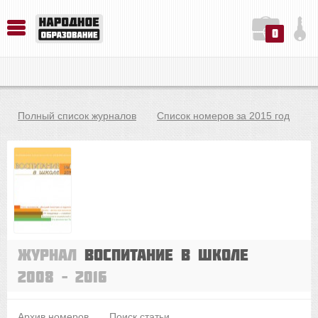
0
История. Обществознание. Методика преподавания. Учебные пособия
Русский язык. Литература. Филология. Лингвистика. Методика преподавания. Учебные пособия
Физика. Химия. Биология. Методика преподавания. Учебные пособия
Полный список журналов
Список номеров за 2015 год
Журнал
Воспитание в школе
2008 – 2016
Архив номеров
Поиск статьи