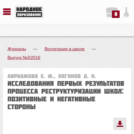
0
История. Обществознание. Методика преподавания. Учебные пособия
Русский язык. Литература. Филология. Лингвистика. Методика преподавания. Учебные пособия
Физика. Химия. Биология. Методика преподавания. Учебные пособия
Журналы
—
Воспитание в школе
—
Выпуск №3/2016
Авраамова Е. М., Логинов Д. И.
Исследования первых результатов
процесса реструктуризации школ:
позитивные и негативные
стороны