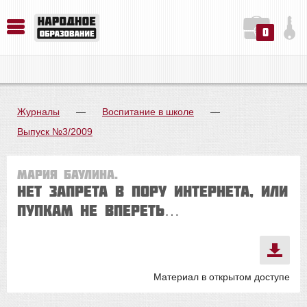
0
История. Обществознание. Методика преподавания. Учебные пособия
Русский язык. Литература. Филология. Лингвистика. Методика преподавания. Учебные пособия
Физика. Химия. Биология. Методика преподавания. Учебные пособия
Журналы
—
Воспитание в школе
—
Выпуск №3/2009
Мария Баулина.
НЕТ ЗАПРЕТА В ПОРУ ИНТЕРНЕТА, или
Пупкам не впереть…
Материал в открытом доступе