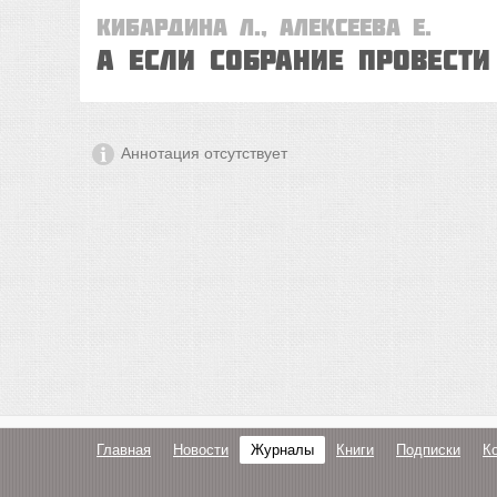
Кибардина Л., Алексеева Е.
А если собрание провест
Аннотация отсутствует
Главная
Новости
Журналы
Книги
Подписки
К