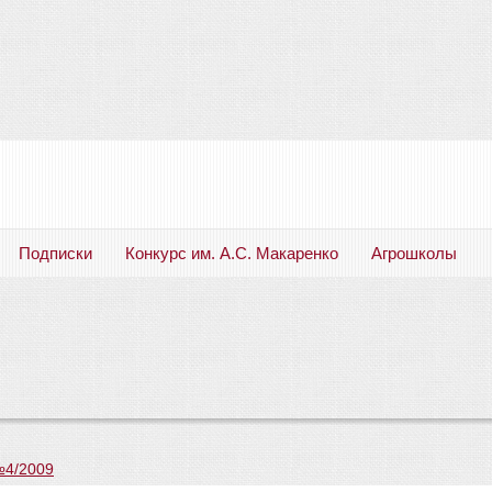
Подписки
Конкурс им. А.С. Макаренко
Агрошколы
Русский язык. Литература. Филология. Лингвистика. Методика преподавания. Учебные пособия
№4/2009