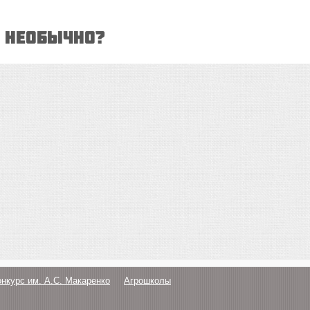
и необычно?
онкурс им. А.С. Макаренко
Агрошколы