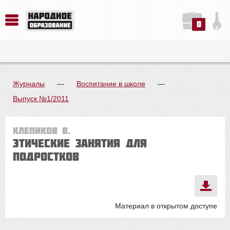
0
История. Обществознание. Методика преподавания. Учебные пособия
Русский язык. Литература. Филология. Лингвистика. Методика преподавания. Учебные пособия
Физика. Химия. Биология. Методика преподавания. Учебные пособия
Журналы
—
Воспитание в школе
—
Выпуск №1/2011
Клепиков В.
Этические занятия для
подростков
Материал в открытом доступе