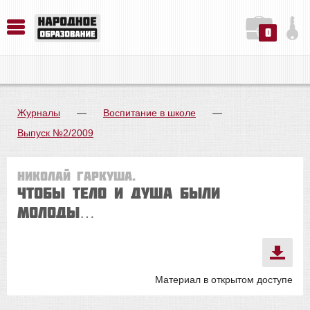
0
История. Обществознание. Методика преподавания. Учебные пособия
Русский язык. Литература. Филология. Лингвистика. Методика преподавания. Учебные пособия
Физика. Химия. Биология. Методика преподавания. Учебные пособия
Журналы
—
Воспитание в школе
—
Выпуск №2/2009
Николай Гаркуша.
Чтобы тело и душа были
молоды…
Материал в открытом доступе