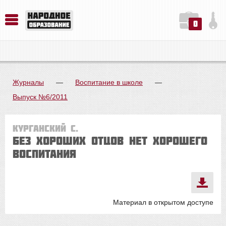
0
История. Обществознание. Методика преподавания. Учебные пособия
Русский язык. Литература. Филология. Лингвистика. Методика преподавания. Учебные пособия
Физика. Химия. Биология. Методика преподавания. Учебные пособия
Журналы
—
Воспитание в школе
—
Выпуск №6/2011
Курганский С.
Без хороших отцов нет хорошего
воспитания
Материал в открытом доступе