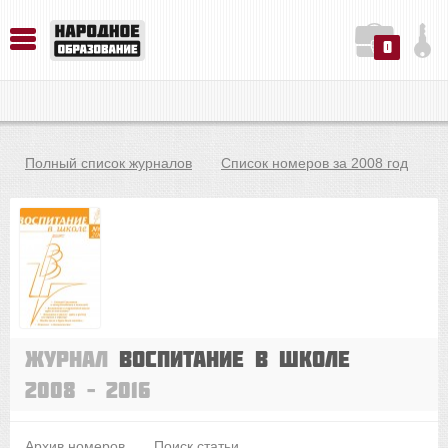
0
История. Обществознание. Методика преподавания. Учебные пособия
Русский язык. Литература. Филология. Лингвистика. Методика преподавания. Учебные пособия
Физика. Химия. Биология. Методика преподавания. Учебные пособия
Полный список журналов
Список номеров за 2008 год
Журнал
Воспитание в школе
2008 – 2016
Архив номеров
Поиск статьи