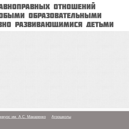
равноправных отношений
собыми образовательными
ивно развивающимися детьми
онкурс им. А.С. Макаренко
Агрошколы