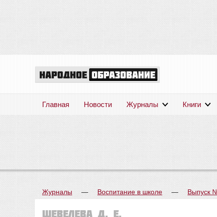
Главная
Новости
Журналы
Книги
Журналы
—
Воспитание в школе
—
Выпуск 
Шевелева Д. Е.