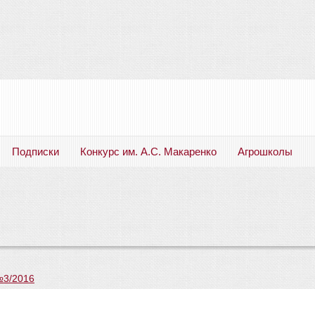
Подписки
Конкурс им. А.С. Макаренко
Агрошколы
Русский язык. Литература. Филология. Лингвистика. Методика преподавания. Учебные пособия
№3/2016