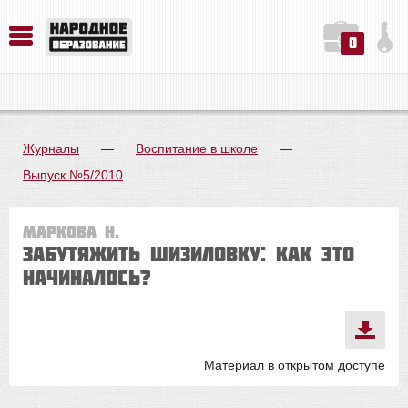
0
История. Обществознание. Методика преподавания. Учебные пособия
Русский язык. Литература. Филология. Лингвистика. Методика преподавания. Учебные пособия
Физика. Химия. Биология. Методика преподавания. Учебные пособия
Журналы
—
Воспитание в школе
—
Выпуск №5/2010
Маркова Н.
Забутяжить шизиловку: как это
начиналось?
Материал в открытом доступе