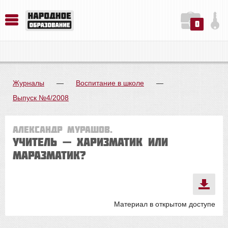
0
История. Обществознание. Методика преподавания. Учебные пособия
Русский язык. Литература. Филология. Лингвистика. Методика преподавания. Учебные пособия
Физика. Химия. Биология. Методика преподавания. Учебные пособия
Журналы
—
Воспитание в школе
—
Выпуск №4/2008
Александр Мурашов.
Учитель — харизматик или
маразматик?
Материал в открытом доступе