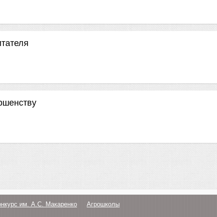
итателя
ршенству
онкурс им. А.С. Макаренко
Агрошколы