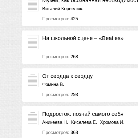
Музей, как осознанная необходимос
Виталий Корнелюк.
Просмотров:
425
На школьной сцене – «Beatles»
Просмотров:
268
От сердца к сердцу
Фомина В.
Просмотров:
293
Подросток: познай самого себя
Аникеева Н.
Киселёва Е.
Хромова И.
Просмотров:
368