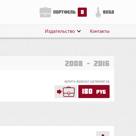
0
портфель
вход
Издательство
Контакты
О нас
Авторам
Поддержка
2008 – 2016
Публикации
купить журнал целиком за
180
руб