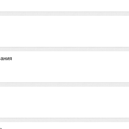
вания