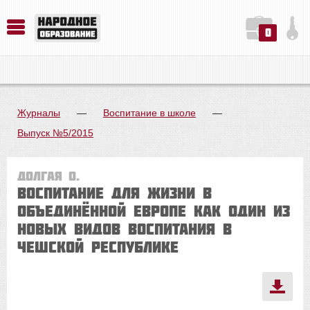
0
История. Обществознание. Методика преподавания. Учебные пособия
Русский язык. Литература. Филология. Лингвистика. Методика преподавания. Учебные пособия
Физика. Химия. Биология. Методика преподавания. Учебные пособия
Журналы
—
Воспитание в школе
—
Выпуск №5/2015
Долгая О.
Воспитание для жизни в
объединённой Европе как один из
новых видов воспитания в
Чешской Республике