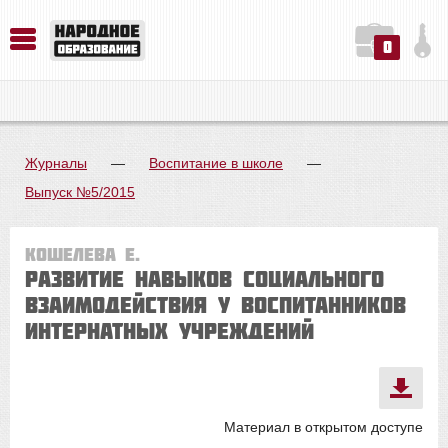
0
История. Обществознание. Методика преподавания. Учебные пособия
Русский язык. Литература. Филология. Лингвистика. Методика преподавания. Учебные пособия
Физика. Химия. Биология. Методика преподавания. Учебные пособия
Журналы
—
Воспитание в школе
—
Выпуск №5/2015
Кошелева Е.
Развитие навыков социального
взаимодействия у воспитанников
интернатных учреждений
Материал в открытом доступе