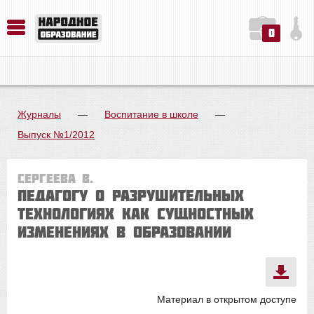
0
История. Обществознание. Методика преподавания. Учебные пособия
Русский язык. Литература. Филология. Лингвистика. Методика преподавания. Учебные пособия
Физика. Химия. Биология. Методика преподавания. Учебные пособия
Журналы
—
Воспитание в школе
—
Выпуск №1/2012
Сергеева В.
Педагогу о разрушительных
технологиях как сущностных
изменениях в образовании
Материал в открытом доступе