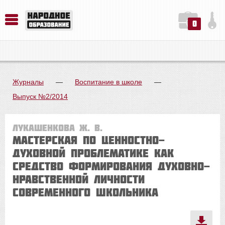
0
История. Обществознание. Методика преподавания. Учебные пособия
Русский язык. Литература. Филология. Лингвистика. Методика преподавания. Учебные пособия
Физика. Химия. Биология. Методика преподавания. Учебные пособия
Журналы
—
Воспитание в школе
—
Выпуск №2/2014
Лукашенкова Ж. В.
Мастерская по ценностно-
духовной проблематике как
средство формирования духовно-
нравственной личности
современного школьника