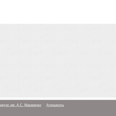
онкурс им. А.С. Макаренко
Агрошколы