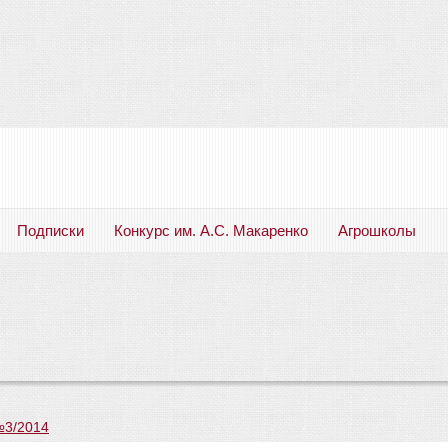
Подписки
Конкурс им. А.С. Макаренко
Агрошколы
Русский язык. Литература. Филология. Лингвистика. Методика преподавания. Учебные пособия
№3/2014