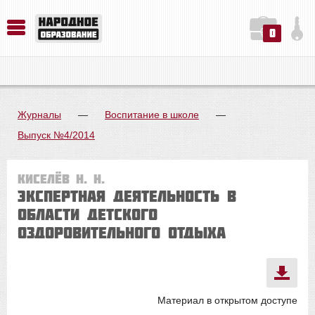
0
История. Обществознание. Методика преподавания. Учебные пособия
Русский язык. Литература. Филология. Лингвистика. Методика преподавания. Учебные пособия
Физика. Химия. Биология. Методика преподавания. Учебные пособия
Журналы
—
Воспитание в школе
—
Выпуск №4/2014
Киселёв Н. Н.
Экспертная деятельность в
области детского
оздоровительного отдыха
Материал в открытом доступе