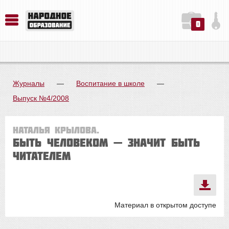
0
История. Обществознание. Методика преподавания. Учебные пособия
Русский язык. Литература. Филология. Лингвистика. Методика преподавания. Учебные пособия
Физика. Химия. Биология. Методика преподавания. Учебные пособия
Журналы
—
Воспитание в школе
—
Выпуск №4/2008
Наталья Крылова.
Быть человеком — значит быть
читателем
Материал в открытом доступе