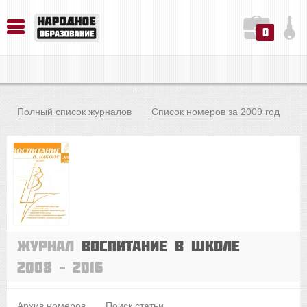
0
История. Обществознание. Методика преподавания. Учебные пособия
Русский язык. Литература. Филология. Лингвистика. Методика преподавания. Учебные пособия
Физика. Химия. Биология. Методика преподавания. Учебные пособия
Полный список журналов
Список номеров за 2009 год
Журнал
Воспитание в школе
2008 – 2016
Архив номеров
Поиск статьи