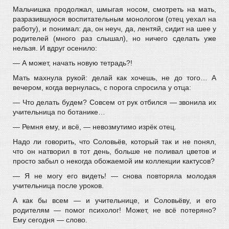
Мальчишка продолжал, шмыгая носом, смотреть на мать,
разразившуюся воспитательным монологом (отец уехал на
работу), и понимал: да, он неуч, да, лентяй, сидит на шее у
родителей (много раз слышал), но ничего сделать уже
нельзя. И вдруг осенило:
— А может, начать новую тетрадь?!
Мать махнула рукой: делай как хочешь, не до того… А
вечером, когда вернулась, с порога спросила у отца:
— Что делать будем? Совсем от рук отбился — звонила их
учительница по ботанике…
— Ремня ему, и всё, — невозмутимо изрёк отец.
Надо ли говорить, что Соловьёв, который так и не понял,
что он натворил в тот день, больше не поливал цветов и
просто забыл о некогда обожаемой им коллекции кактусов?
— Я не могу его видеть! — снова повторяла молодая
учительница после уроков.
А как бы всем — и учительнице, и Соловьёву, и его
родителям — помог психолог! Может, не всё потеряно?
Ему сегодня — слово.