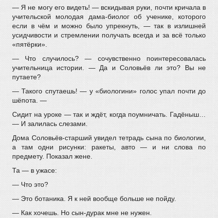
— Я не могу его видеть! — вскидывая руки, почти кричала в
учительской молодая дама-биолог об ученике, которого
если в чём и можно было упрекнуть, — так в излишней
усидчивости и стремлении получать всегда и за всё только
«пятёрки».
— Что случилось? — сочувственно поинтересовалась
учительница истории. — Да и Соловьёв ли это? Вы не
путаете?
— Такого спутаешь! — у «биологини» голос упал почти до
шёпота. —
Сидит на уроке — так и ждёт, когда поумничать. Гадёныш…
— И залилась слезами.
Дома Соловьёв-старший увидел тетрадь сына по биологии,
а там одни рисунки: ракеты, авто — и ни слова по
предмету. Показал жене.
Та — в ужасе:
— Что это?
— Это ботаника. Я к ней вообще больше не пойду.
— Как хочешь. Но сын-дурак мне не нужен.