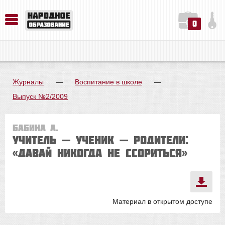
0
История. Обществознание. Методика преподавания. Учебные пособия
Русский язык. Литература. Филология. Лингвистика. Методика преподавания. Учебные пособия
Физика. Химия. Биология. Методика преподавания. Учебные пособия
Журналы
—
Воспитание в школе
—
Выпуск №2/2009
Бабина А.
Учитель — ученик — родители:
«Давай никогда не ссориться»
Материал в открытом доступе