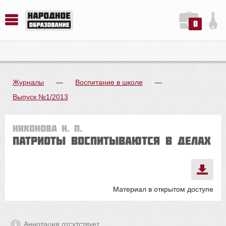
0
История. Обществознание. Методика преподавания. Учебные пособия
Русский язык. Литература. Филология. Лингвистика. Методика преподавания. Учебные пособия
Физика. Химия. Биология. Методика преподавания. Учебные пособия
Журналы
—
Воспитание в школе
—
Выпуск №1/2013
Никонова Н. П.
Патриоты воспитываются в делах
Материал в открытом доступе
Аннотация отсутствует