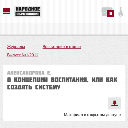
0
История. Обществознание. Методика преподавания. Учебные пособия
Русский язык. Литература. Филология. Лингвистика. Методика преподавания. Учебные пособия
Физика. Химия. Биология. Методика преподавания. Учебные пособия
Журналы
—
Воспитание в школе
—
Выпуск №1/2011
Александрова Е.
О концепции воспитания, или Как
создать систему
Материал в открытом доступе