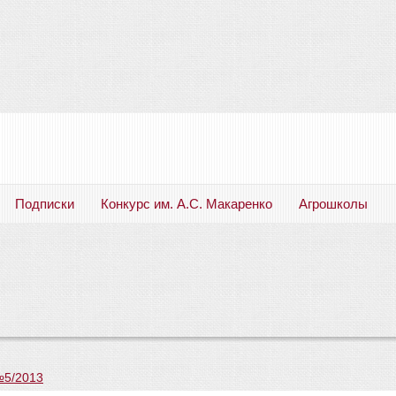
Подписки
Конкурс им. А.С. Макаренко
Агрошколы
Русский язык. Литература. Филология. Лингвистика. Методика преподавания. Учебные пособия
№5/2013