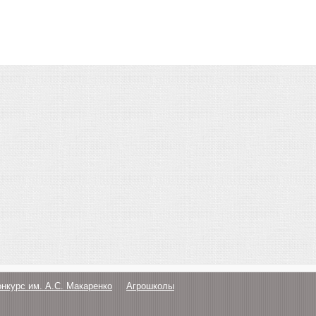
онкурс им. А.С. Макаренко
Агрошколы