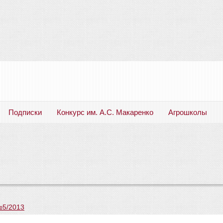
Подписки
Конкурс им. А.С. Макаренко
Агрошколы
Русский язык. Литература. Филология. Лингвистика. Методика преподавания. Учебные пособия
№5/2013