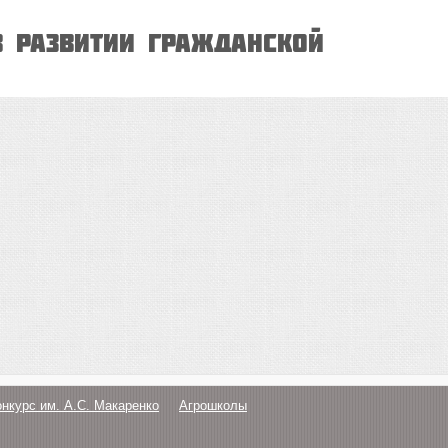
 развитии гражданской
онкурс им. А.С. Макаренко
Агрошколы